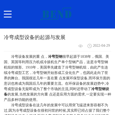
冷弯成型设备的起源与发展
2022-04-29
冷弯设备
发展的重 点，
冷弯型钢
很早起源于1838年，俄国、美
国、英国等利用压力机或冷拔机生产单个型钢产品，这是冷弯型钢
机组的雏形。1910年，美国率先建造了冷弯型钢机组，由此产生连
续冷弯成型工艺，冷弯型钢开始形成工业化生产，也因此走向了世
界的舞台。我国很近几年一直在重 点发展环保型设备,而环保方面的
意识也将成为我国后几年的重要主流。在环保设备的发展趋势中,冷
弯成型设备无疑即成为了整个市场的主流,同时还带动了
冷弯型钢设
备
的发展,当然发展的方向重 点还是应用方面的需求,一定要实现一种
产品多种功能的使用。
冷弯成型设备在这几年的发展中可以用突飞猛进来形容都不为
过,因为冷弯成型设备在很初问世的时候,其实即已经占据了我们整个